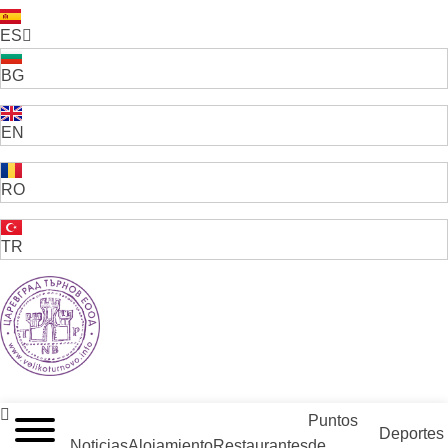
ES
BG
EN
RO
TR
VELIKO TARNOVO - LA CAPITAL MEDIEVAL DE BULGARIA
Puntos
Deportes
Noticias
Alojamiento
Restaurantes
de