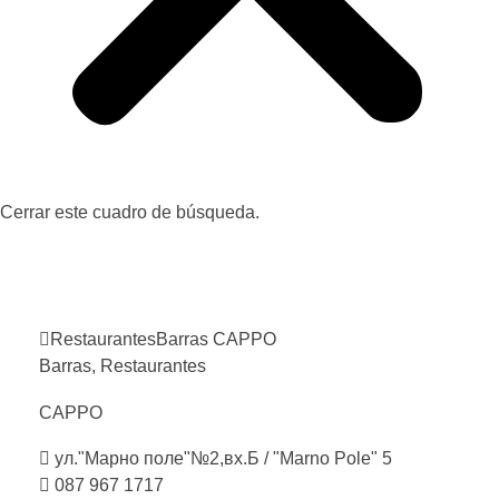
Cerrar este cuadro de búsqueda.
Restaurantes
Barras
CAPPO
Barras
,
Restaurantes
CAPPO
ул."Марно поле"№2,вх.Б / "Marno Pole" 5
087 967 1717