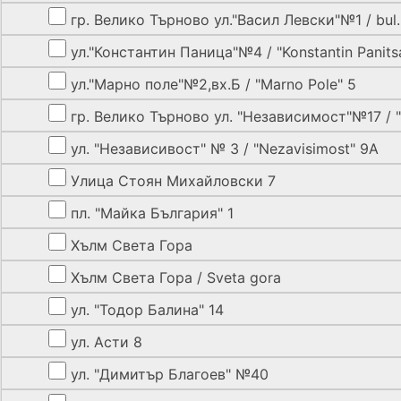
гр. Велико Търново ул."Васил Левски"№1 / bul. "
ул."Константин Паница"№4 / "Konstantin Panits
ул."Марно поле"№2,вх.Б / "Marno Pole" 5
гр. Велико Търново ул. "Независимост"№17 / "N
ул. "Независивост" № 3 / "Nezavisimost" 9А
Улица Стоян Михайловски 7
пл. "Майка България" 1
Хълм Света Гора
Хълм Света Гора / Sveta gora
ул. "Тодор Балина" 14
ул. Асти 8
ул. "Димитър Благоев" №40