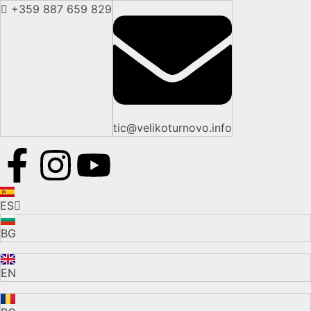
+359 887 659 829
tic@velikoturnovo.info
ES
BG
EN