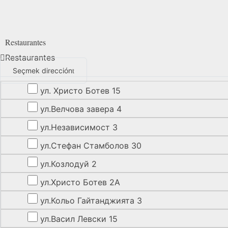
Restaurantes
Restaurantes
Seçmek dirección
ул. Христо Ботев 15
ул.Велчова завера 4
ул.Независимост 3
ул.Стефан Стамболов 30
ул.Козлодуй 2
ул.Христо Ботев 2А
ул.Кольо Гайтанджията 3
ул.Васил Левски 15