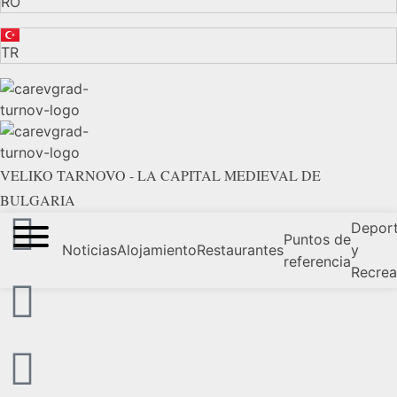
RO
TR
VELIKO TARNOVO - LA CAPITAL MEDIEVAL DE
BULGARIA
Depor
Puntos de
Noticias
Alojamiento
Restaurantes
y
referencia
Recrea