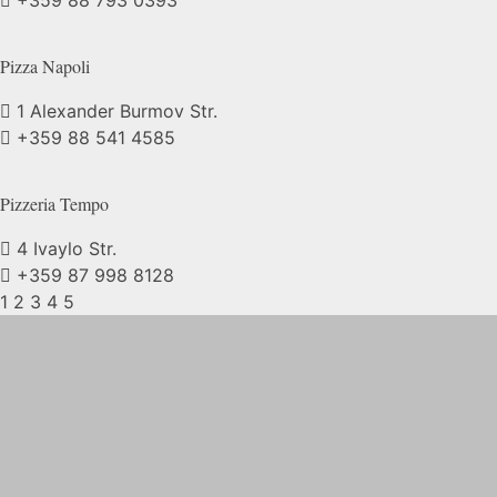
+359 88 793 0393
Pizza
Napoli
1 Alexander Burmov Str.
+359 88 541 4585
Pizzeria
Tempo
4 Ivaylo Str.
+359 87 998 8128
1
2
3
4
5