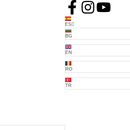
ES
BG
EN
RO
TR