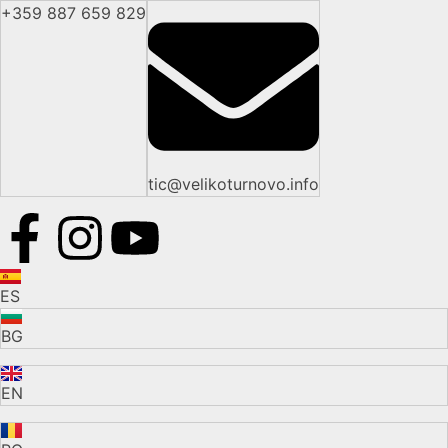
+359 887 659 829
tic@velikoturnovo.info
ES
BG
EN