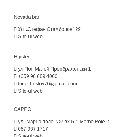
Nevada
bar
Ул. „Стефан Стамболов“ 29
Site-ul web
Hipster
ул.Поп Матей Преображенски 1
+359 98 889 4000
todor.hristov76@gmail.com
Site-ul web
CAPPO
ул."Марно поле"№2,вх.Б / "Marno Pole" 5
087 967 1717
Site-ul web