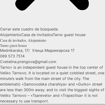
Cerrar este cuadro de búsqueda.
Alojamiento
Casa de invitados
Tarno guest
house
Casa de invitados
,
Alojamiento
Tarno guest
house
Mednikarska, 17/ Улица Медникарска 17
089 573 7514
Cvetelina.prengova@gmail.com
Tarno» is an independent guest house in the top center of
Veliko Tarnovo. It is located on a quiet cobbled street, one
minute’s walk from the main street of the city. The
emblematic «Samovodska charshiya» and «Gurko» street
are less than 300m away. and to visit the biggest sights of
Veliko Tarnovo – «Tsarevets» and «Trapezitsa» it is not
necessary to use transport.