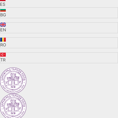
ES
BG
EN
RO
TR