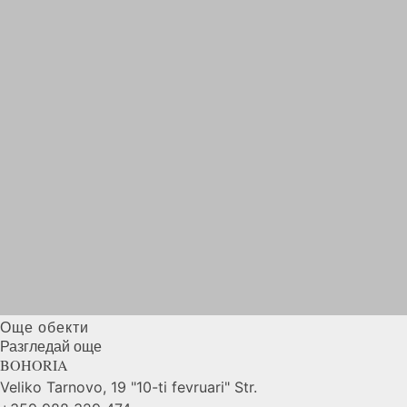
Още обекти
Разгледай още
BOHORIA
Veliko Tarnovo, 19 "10-ti fevruari" Str.