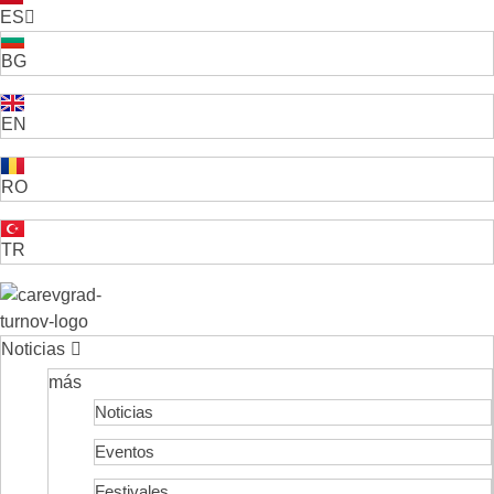
ES
BG
EN
RO
TR
VELIKO TARNOVO - LA CAPITAL MEDIEVAL DE BULGARIA
Noticias
más
Noticias
Eventos
Festivales