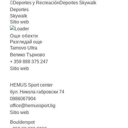
Deportes y Recreación
Deportes
Skywalk
Deportes
Skywalk
Sitio web
Още обекти
Разгледай още
Tarnovo
Ultra
Велико Търново
+ 359 888 375 247
Sitio web
HEMUS Sport
center
бул. Никола габровски 74
0886067904
office@hemussport.bg
Sitio web
Boulderspot