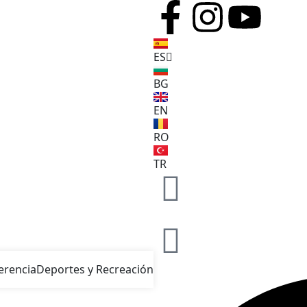
ES
BG
EN
RO
TR
erencia
Deportes y Recreación