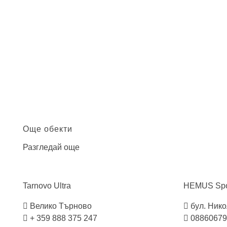
Още обекти
Разгледай още
Tarnovo
Ultra
HEMUS Spo
Велико Търново
бул. Нико
+ 359 888 375 247
08860679