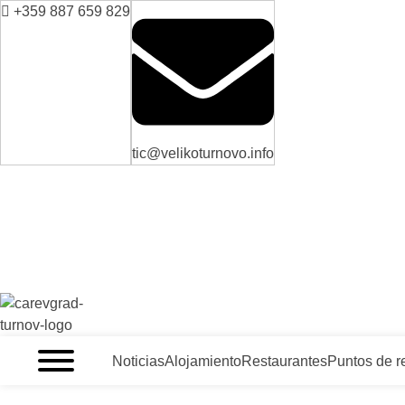
+359 887 659 829
tic@velikoturnovo.info
VELIKO TARNOVO - LA CAPITAL MEDIEVAL DE BULGARIA
Noticias
Alojamiento
Restaurantes
Puntos de r