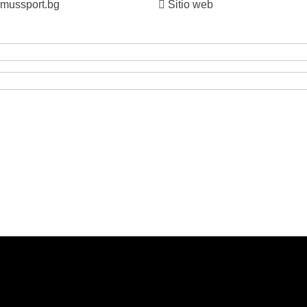
mussport.bg
Sitio web