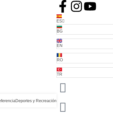
ES
BG
EN
RO
TR
eferencia
Deportes y Recreación