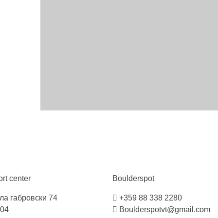
rt
center
Boulderspot
ла габровски 74
+359 88 338 2280
04
Boulderspotvt@gmail.com