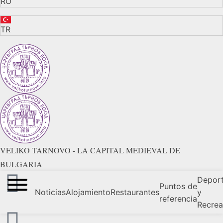
RO
TR
VELIKO TARNOVO - LA CAPITAL MEDIEVAL DE
BULGARIA
Depor
Puntos de
Noticias
Alojamiento
Restaurantes
y
referencia
Recrea