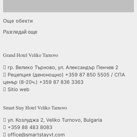
Още обекти
Разгледай още
Grand Hotel Veliko
Tarnovo
гр. Велико Търново, ул. Александър Пенчев 2
Рецепция (денонощно) +359 87 850 5505 / СПА
ценър (8-20ч.) +359 87 836 3363
Sitio web
Smart Stay Hotel Veliko
Tarnovo
ул. Козлуджа 2, Veliko Turnovo, Bulgaria
+359 88 483 8083
office@smartstayvt.com