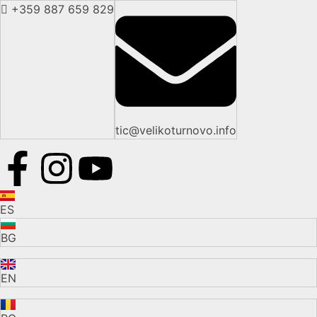
+359 887 659 829
tic@velikoturnovo.info
ES
BG
EN