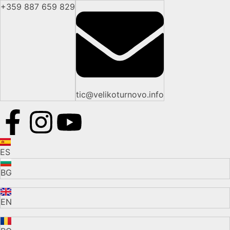
+359 887 659 829
tic@velikoturnovo.info
ES
BG
EN