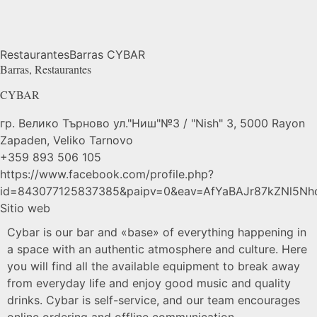
Restaurantes
Barras
CYBAR
Barras
,
Restaurantes
CYBAR
гр. Велико Търново ул."Ниш"№3 / "Nish" 3, 5000 Rayon
Zapaden, Veliko Tarnovo
+359 893 506 105
https://www.facebook.com/profile.php?
id=843077125837385&paipv=0&eav=AfYaBAJr87kZNl5Nh
Sitio web
Cybar is our bar and «base» of everything happening in
a space with an authentic atmosphere and culture. Here
you will find all the available equipment to break away
from everyday life and enjoy good music and quality
drinks. Cybar is self-service, and our team encourages