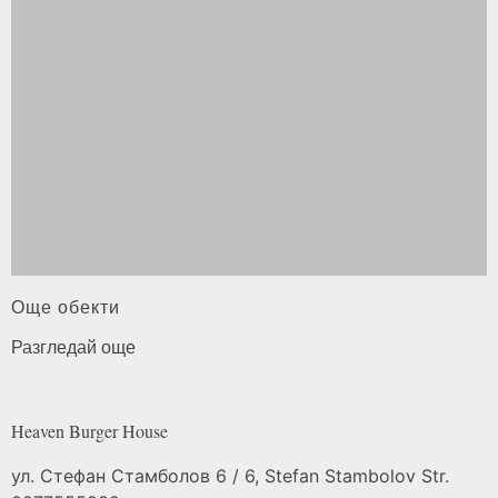
Още обекти
Разгледай още
Heaven Burger
House
ул. Стефан Стамболов 6 / 6, Stefan Stambolov Str.