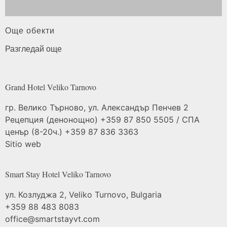
Още обекти
Разгледай още
Grand Hotel Veliko
Tarnovo
гр. Велико Търново, ул. Александър Пенчев 2
Рецепция (денонощно) +359 87 850 5505 / СПА
ценър (8-20ч.) +359 87 836 3363
Sitio web
Smart Stay Hotel Veliko
Tarnovo
ул. Козлуджа 2, Veliko Turnovo, Bulgaria
+359 88 483 8083
office@smartstayvt.com