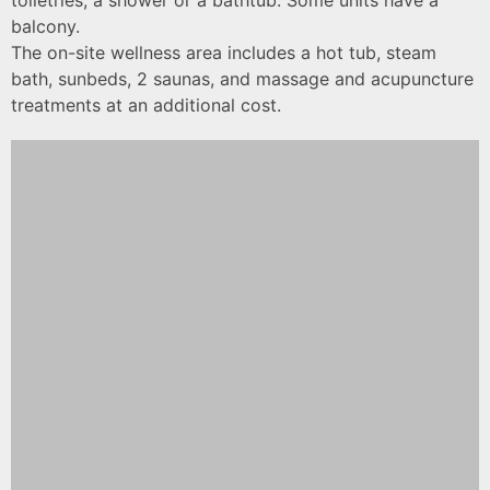
toiletries, a shower or a bathtub. Some units have a
balcony.
The on-site wellness area includes a hot tub, steam
bath, sunbeds, 2 saunas, and massage and acupuncture
treatments at an additional cost.