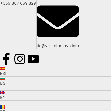
+359 887 659 829
tic@velikoturnovo.info
ES
BG
EN