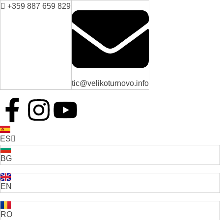
+359 887 659 829
tic@velikoturnovo.info
ES
BG
EN
RO