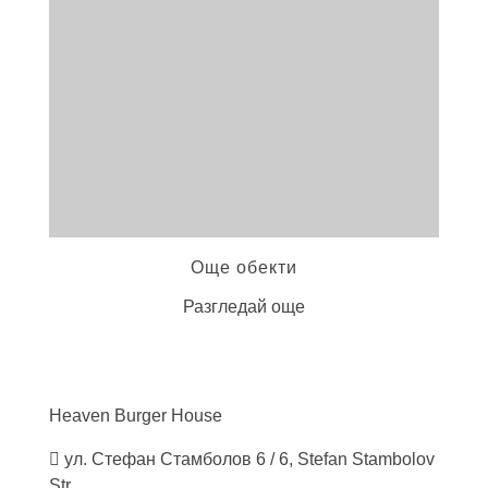
Още обекти
Разгледай още
Heaven Burger
House
ул. Стефан Стамболов 6 / 6, Stefan Stambolov
Str.