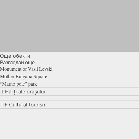
Още обекти
Разгледай още
Monument of Vasil
Levski
Mother Bulgaria
Square
“Marno pole”
park
Hărți ale orașului
ITF Cultural tourism