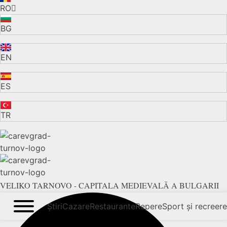
RO
BG
EN
ES
TR
VELIKO TARNOVO - CAPITALA MEDIEVALĂ A BULGARII
Știri
Cazare
Restaurante
Repere
Sport și recreere