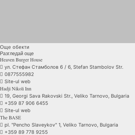
Още обекти
Разгледай още
Heaven Burger
House
ул. Стефан Стамболов 6 / 6, Stefan Stambolov Str.
0877555982
Site-ul web
Hadji Nikoli
Inn
19, Georgi Sava Rakovski Str., Veliko Tarnovo, Bulgaria
+359 87 906 6455
Site-ul web
The
BASE
pl. "Pencho Slaveykov" 1, Veliko Tarnovo, Bulgaria
+359 89 778 9255