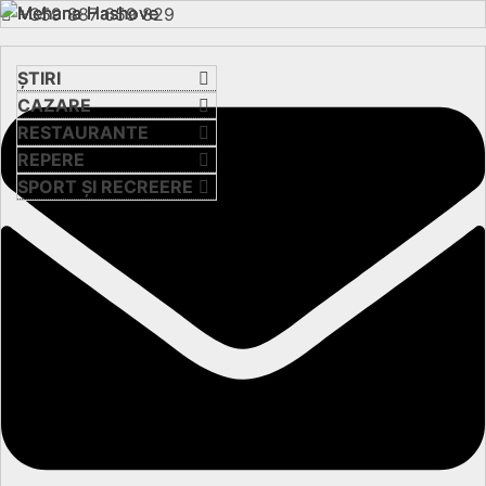
+359 887 659 829
ȘTIRI
CAZARE
RESTAURANTE
REPERE
SPORT ȘI RECREERE