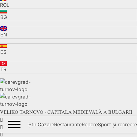
RO
BG
EN
ES
TR
VELIKO TARNOVO - CAPITALA MEDIEVALĂ A BULGARII
Știri
Cazare
Restaurante
Repere
Sport și recreere