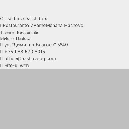
Close this search box.
Restaurante
Taverne
Mehana
Hashove
Taverne
,
Restaurante
Mehana
Hashove
ул. "Димитър Благоев" №40
+359 88 570 5015
office@hashovebg.com
Site-ul web