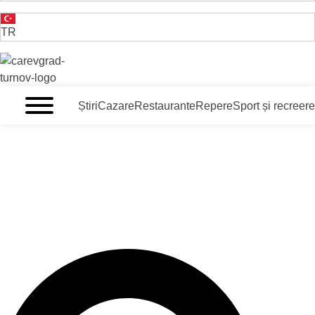
TR
VELIKO TARNOVO - CAPITALA MEDIEVALĂ A BULGARII
Știri
Cazare
Restaurante
Repere
Sport și recreere