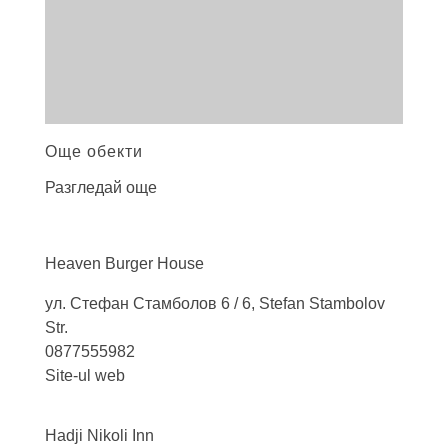
Още обекти
Разгледай още
Heaven Burger
House
ул. Стефан Стамболов 6 / 6, Stefan Stambolov
Str.
0877555982
Site-ul web
Hadji Nikoli
Inn