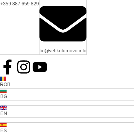
+359 887 659 829
tic@velikoturnovo.info
RO
BG
EN
ES