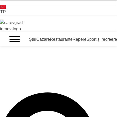
TR
VELIKO TARNOVO - CAPITALA MEDIEVALĂ A BULGARII
Știri
Cazare
Restaurante
Repere
Sport și recreere