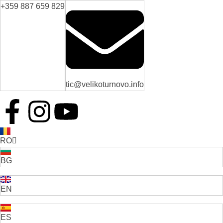
+359 887 659 829
tic@velikoturnovo.info
RO
BG
EN
ES