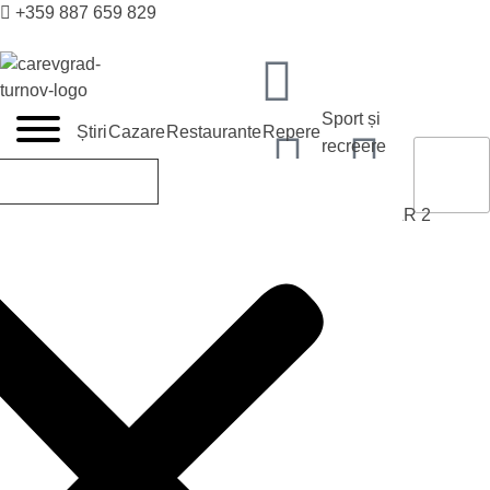
+359 887 659 829
VELIKO TARNOVO - CAPITALA MEDIEVALĂ A BULGARII
Sport și
Știri
Cazare
Restaurante
Repere
recreere
tic@velikoturnovo.info
Restaurante
Baruri
FAMOUS BAR
2
RO
BG
EN
ES