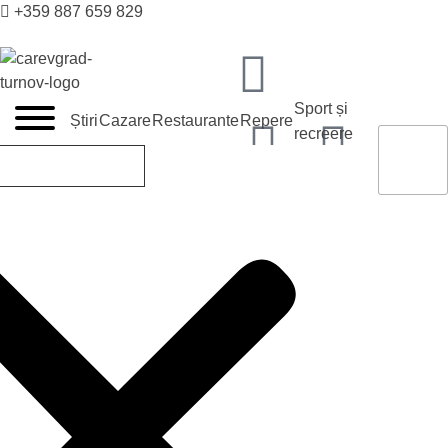
+359 887 659 829
VELIKO TARNOVO - CAPITALA MEDIEVALĂ A BULGARII
Sport și
Știri
Cazare
Restaurante
Repere
recreere
tic@velikoturnovo.info
Cazare
Hoteluri
Tarno
RO
BG
EN
ES