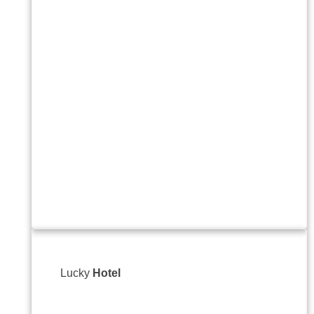
+359
offi
Site-
Lucky
Hotel
Ulits