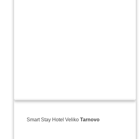
Пенче
Реце
5505 /
3363
Site-
Smart Stay Hotel Veliko
Tarnovo
ул. К