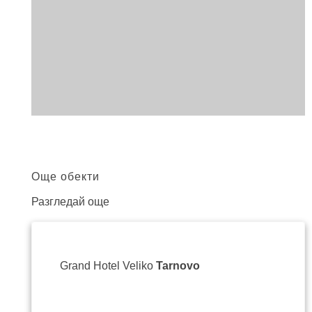
Още обекти
Разгледай още
Grand Hotel Veliko
Tarnovo
гр. В