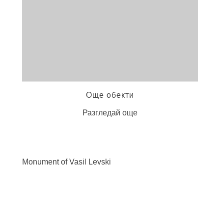
Още обекти
Разгледай още
Monument of Vasil
Levski