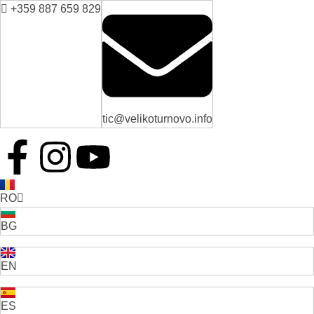
+359 887 659 829
tic@velikoturnovo.info
RO
BG
EN
ES