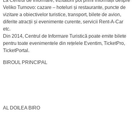
La Centrul de Informare, vizitatorii pot primi informații despre
Veliko Turnovo: cazare – hoteluri și restaurante, puncte de
vizitare a obiectivelor turistice, transport, bilete de avion,
diferite atracții și evenimente curente, servicii Rent-A-Car
etc.
Din 2014, Centrul de Informare Turistică poate emite bilete
pentru toate evenimentele din rețelele Eventim, TicketPro,
TicketPortal.
BIROUL PRINCIPAL
AL DOILEA BIRO