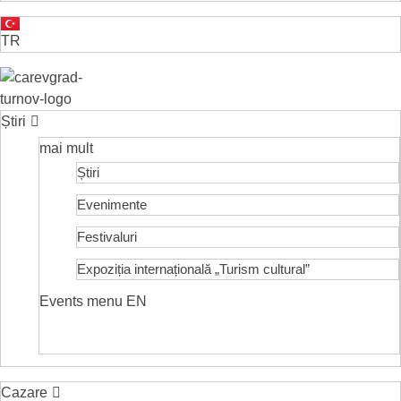
TR
VELIKO TARNOVO - CAPITALA MEDIEVALĂ A BULGARII
Știri
mai mult
Știri
Evenimente
Festivaluri
Expoziția internațională „Turism cultural”
Events menu EN
Cazare