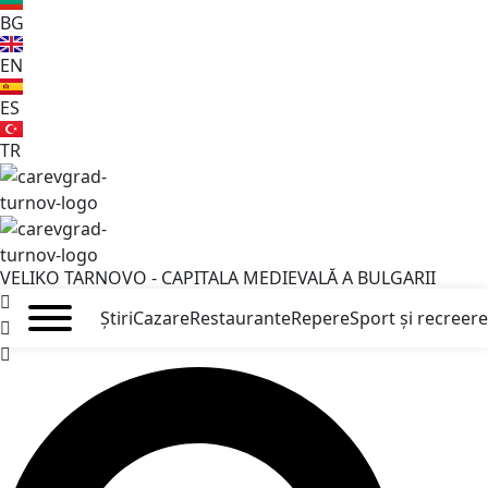
BG
EN
ES
TR
VELIKO TARNOVO - CAPITALA MEDIEVALĂ A BULGARII
Știri
Cazare
Restaurante
Repere
Sport și recreere