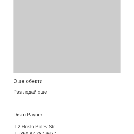
Още обекти
Разгледай още
Disco
Payner
2 Hristo Botev Str.
+359 87 787 6677