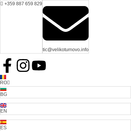
+359 887 659 829
tic@velikoturnovo.info
RO
BG
EN
ES