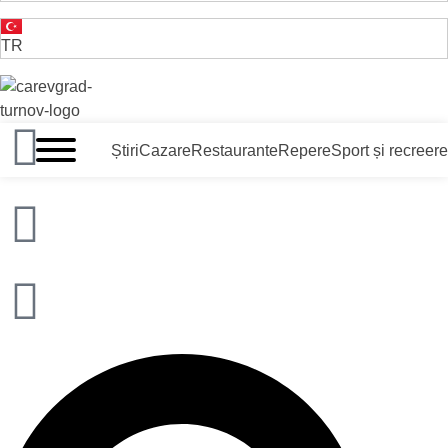
TR
VELIKO TARNOVO - CAPITALA MEDIEVALĂ A BULGARII
Știri
Cazare
Restaurante
Repere
Sport și recreere